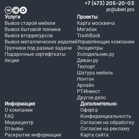
+7 (473) 205-20-03
в этот 
pr@uberi.pro
день.
Услуги
Проекты
Вывоз старой мебели
Карта москвича
Вывоз бытовой техники
Мегабак
Вывоз вторресурсов
TrashBack
Вывоз металлических изделий
Управляющие компании
Грузчики под разные задачи
Экоцентры
Подарочные сертифткаты
Холодильник.ру
Акции
Диван.ру
Техпорт
Шатура мебель
Нонтон
Арлайн
РТ-Инвест
Другое дело
Информация
Дополнительно
О компании
Оферта
FAQ
Конфиденциальность
Медиацентр
Согласие на обработку
Отзывы
Согласие на рекламу
Раскрытие информации
Карта сайта