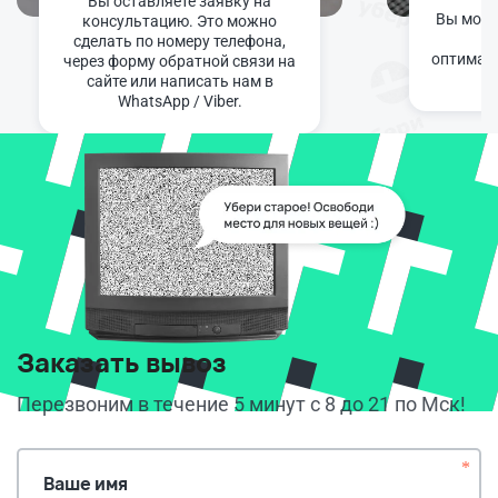
Вы оставляете заявку на
Вы може
консультацию. Это можно
ню
сделать по номеру телефона,
оптимал
через форму обратной связи на
сайте или написать нам в
WhatsApp / Viber.
Заказать вывоз
Перезвоним в течение 5 минут с 8 до 21 по Мск!
*
Ваше имя