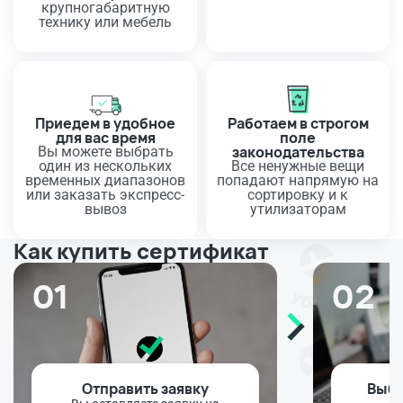
крупногабаритную
технику или мебель
Приедем в удобное
Работаем в строгом
для вас время
поле
законодательства
Вы можете выбрать
один из нескольких
Все ненужные вещи
временных диапазонов
попадают напрямую на
или заказать экспресс-
сортировку и к
вывоз
утилизаторам
Как купить сертификат
01
02
Отправить заявку
Выбо