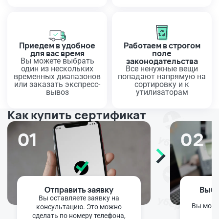
Приедем в удобное
Работаем в строгом
для вас время
поле
законодательства
Вы можете выбрать
один из нескольких
Все ненужные вещи
временных диапазонов
попадают напрямую на
или заказать экспресс-
сортировку и к
вывоз
утилизаторам
Как купить сертификат
01
02
Отправить заявку
Выбо
Вы оставляете заявку на
Вы може
консультацию. Это можно
ню
сделать по номеру телефона,