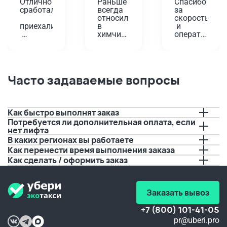
Отлично 
Раньше 
Спасибо 
сработали,
всегда 
за 
относил 
скорость
приехали
в 
 и 
химчистку
оперативност
вовремя,
 у дома. 
Проверенный
Планировала
помогли!
 годами 
 одеть 
вариант,
платье 
Забирали
 да и не 
на 
Часто задаваемые вопросы
 старую 
так 
юбилей, 
плиту. 
далеко. 
а дети 
Водитель
А тут 
решили 
 перед 
решили 
порисовать
Как быстро выполнят заказ
приездом
попробовать
 на нем 
Потребуется ли дополнительная оплата, если
 с 
буквально
нет лифта
позвонил,
вывозом.
 за пару 
В каких регионах вы работаете
 И это 
дней до 
предупредил
очень 
события.
Как перенести время выполнения заказа
 о 
удобно, 
 Если бы 
Как сделать / оформить заказ
времени 
а 
не вы, 
прибытия.
качество
не 
 не 
видать 
Спасибо!!!
хуже.
мне 
Заказать вывоз
любимого
 платья 
+7 (800) 101-41-05
в этот 
pr@uberi.pro
день.