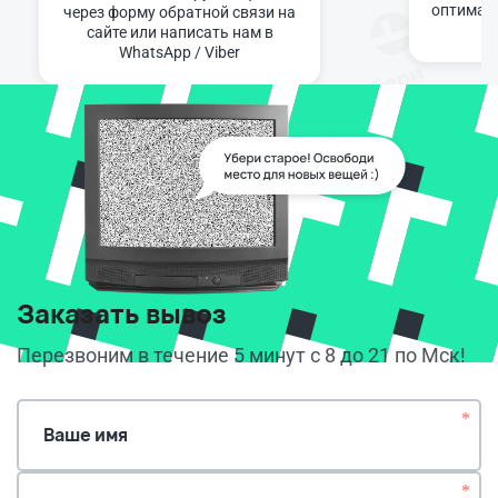
оптимал
через форму обратной связи на
сайте или написать нам в
WhatsApp / Viber
Заказать вывоз
Перезвоним в течение 5 минут с 8 до 21 по Мск!
*
Ваше имя
*