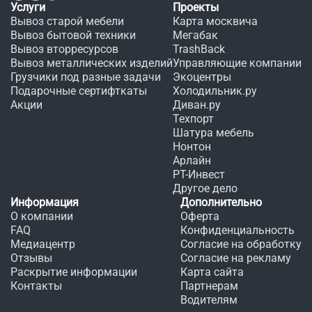
Услуги
Проекты
Вывоз старой мебели
Карта москвича
Вывоз бытовой техники
Мегабак
Вывоз вторресурсов
TrashBack
Вывоз металлических изделий
Управляющие компании
Грузчики под разные задачи
Экоцентры
Подарочные сертифткаты
Холодильник.ру
Акции
Диван.ру
Техпорт
Шатура мебель
Нонтон
Арлайн
РТ-Инвест
Другое дело
Информация
Дополнительно
О компании
Оферта
FAQ
Конфиденциальность
Медиацентр
Согласие на обработку
Отзывы
Согласие на рекламу
Раскрытие информации
Карта сайта
Контакты
Партнерам
Водителям