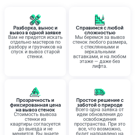
Разборка, вынос и
Справимся с любой
вывоз в одной заявке
сложностью
Вам не придется искать
Мы беремся за вывоз
отдельно мастеров по
стенок любого размера,
разбору и грузчиков на
с стеклянными и
спуск и вывоз старой
зеркальными
стенки.
вставками, и на любом
этаже — даже без
лифта.
Прозрачность и
Простое решение с
фиксированная цена
заботой о природе
на вывоз стенок
Всего одна заявка от
Стоимость вывоза
идеи обновления до
стенки из
освобождения
квартиры согласуется
пространства. При это
до выезда и не
все, что возможно,
меняется. Вы знаете
будет направлено на