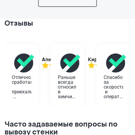
Отзывы
Алина
Кирилл
Отлично 
Раньше 
Спасибо 
сработали,
всегда 
за 
относил 
скорость
приехали
в 
 и 
химчистку
оперативност
вовремя,
 у дома. 
Проверенный
Планировала
помогли!
 годами 
 одеть 
вариант,
платье 
Забирали
 да и не 
на 
Часто задаваемые вопросы по
 старую 
так 
юбилей, 
вывозу стенки
плиту. 
далеко. 
а дети 