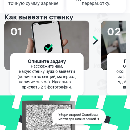
точную сумму заранее.
переработку.
Как вывезти стенку
01
02
Опишите задачу
По
Расскажите нам,
Опе
какую стенку нужно вывезти
оконча
(количество секций, материал,
зафик
наличие стекол). Идеально —
удобн
прислать 2-3 фотографии.
диа