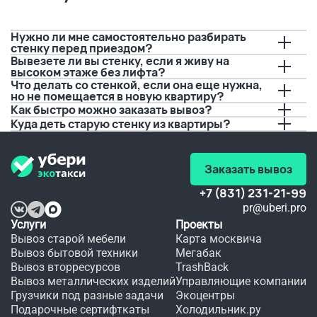
Водитель
А тут 
решили 
 перед 
решили 
порисовать
приездом
попробовать
 на нем 
 с 
буквально
Нужно ли мне самостоятельно разбирать
позвонил,
вывозом.
 за пару 
стенку перед приездом?
 И это 
дней до 
Вывезете ли вы стенку, если я живу на
предупредил
очень 
события.
высоком этаже без лифта?
 о 
удобно, 
 Если бы 
Что делать со стенкой, если она еще нужна,
времени 
а 
не вы, 
но не помещается в новую квартиру?
прибытия.
качество
не 
Как быстро можно заказать вывоз?
 не 
видать 
Куда деть старую стенку из квартиры?
Спасибо!!!
хуже.
мне 
любимого
 платья 
в этот 
Заказать вывоз
день.
+7 (831) 231-21-99
pr@uberi.pro
Услуги
Проекты
Вывоз старой мебели
Карта москвича
Вывоз бытовой техники
Мегабак
Вывоз вторресурсов
TrashBack
Вывоз металлических изделий
Управляющие компании
Грузчики под разные задачи
Экоцентры
Подарочные сертифткаты
Холодильник.ру